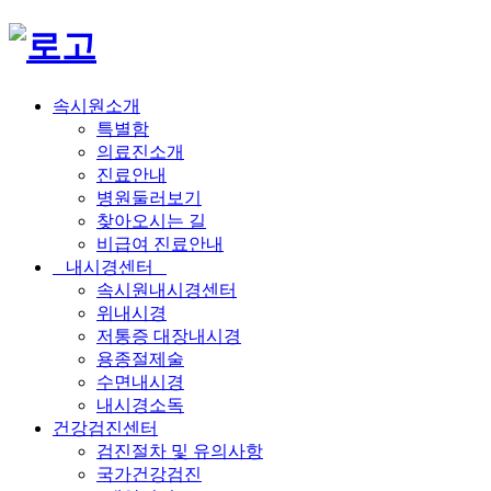
속시원소개
특별함
의료진소개
진료안내
병원둘러보기
찾아오시는 길
비급여 진료안내
내시경센터
속시원내시경센터
위내시경
저통증 대장내시경
용종절제술
수면내시경
내시경소독
건강검진센터
검진절차 및 유의사항
국가건강검진