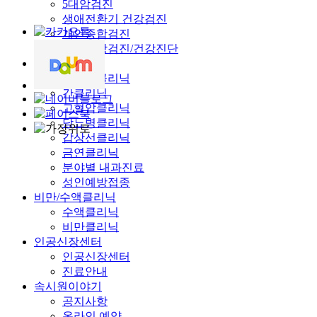
5대암검진
생애전환기 건강검진
개인종합검진
채용건강검진/건강진단
내과클리닉
초음파클리닉
간클리닉
고혈압클리닉
당뇨병클리닉
갑상선클리닉
금연클리닉
분야별 내과진료
성인예방접종
비만/수액클리닉
수액클리닉
비만클리닉
인공신장센터
인공신장센터
진료안내
속시원이야기
공지사항
온라인 예약