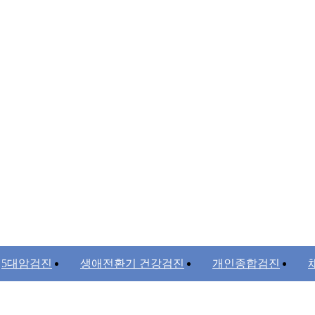
5대암검진
생애전환기 건강검진
개인종합검진