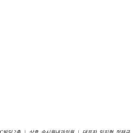
 JMC빌딩 2층 | 상호. 속시원내과의원 | 대표자. 임지현, 정재규