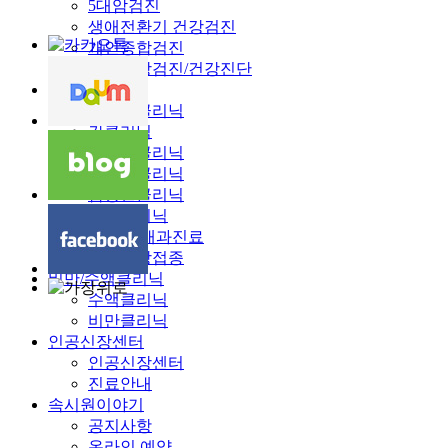
5대암검진
생애전환기 건강검진
개인종합검진
채용건강검진/건강진단
내과클리닉
초음파클리닉
간클리닉
고혈압클리닉
당뇨병클리닉
갑상선클리닉
금연클리닉
분야별 내과진료
성인예방접종
비만/수액클리닉
수액클리닉
비만클리닉
인공신장센터
인공신장센터
진료안내
속시원이야기
공지사항
온라인 예약