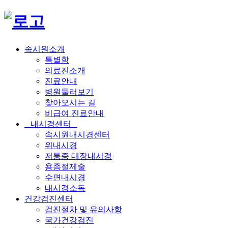
속시원소개
특별함
의료진소개
진료안내
병원둘러보기
찾아오시는 길
비급여 진료안내
내시경센터
속시원내시경센터
위내시경
저통증 대장내시경
용종절제술
수면내시경
내시경소독
건강검진센터
검진절차 및 유의사항
국가건강검진