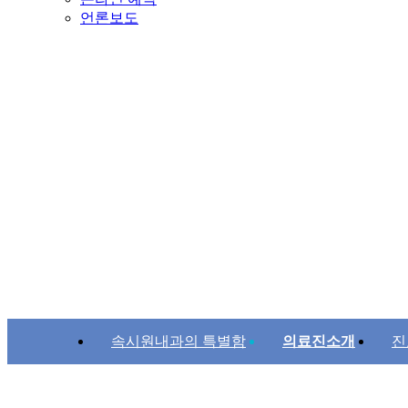
언론보도
속시원내과의 특별함
의료진소개
진