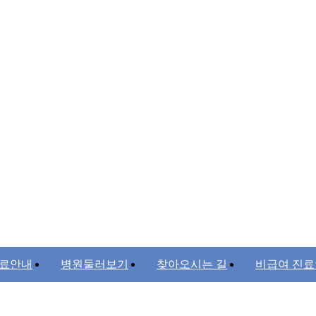
료안내
병원둘러보기
찾아오시는 길
비급여 진