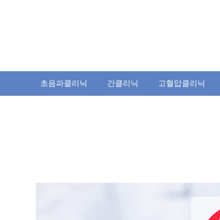
초음파클리닉
간클리닉
고혈압클리닉