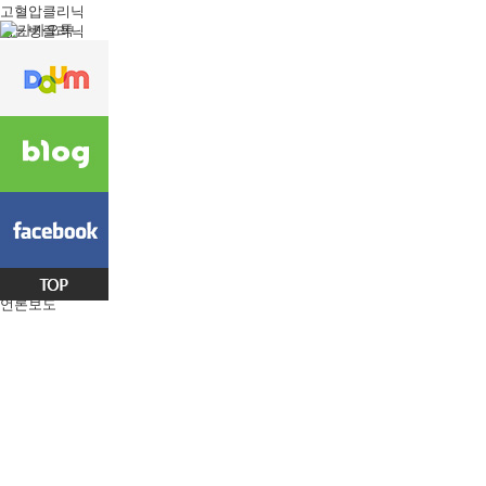
고혈압클리닉
당뇨병클리닉
갑상선클리닉
금연클리닉
분야별 내과진료
성인예방접종
비만/수액클리닉
수액클리닉
비만클리닉
인공신장센터
인공신장센터
진료안내
속시원이야기
공지사항
온라인 예약
언론보도