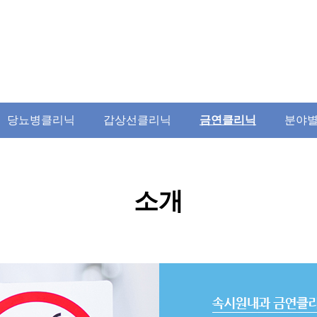
당뇨병클리닉
갑상선클리닉
금연클리닉
분야별
소개