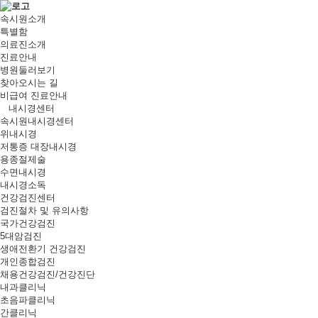
속시원소개
특별함
의료진소개
진료안내
병원둘러보기
찾아오시는 길
비급여 진료안내
내시경센터
속시원내시경센터
위내시경
저통증 대장내시경
용종절제술
수면내시경
내시경소독
건강검진센터
검진절차 및 유의사항
국가건강검진
5대암검진
생애전환기 건강검진
개인종합검진
채용건강검진/건강진단
내과클리닉
초음파클리닉
간클리닉